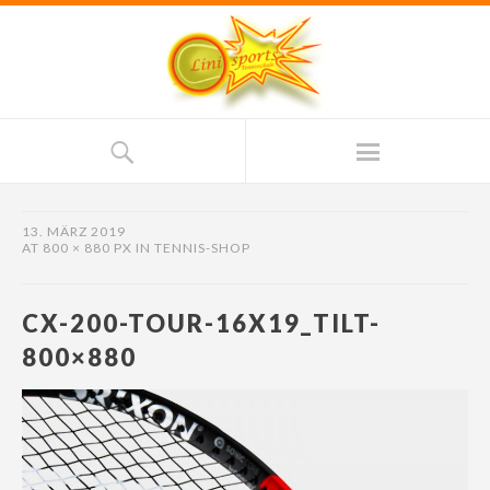
13. MÄRZ 2019
AT
800 × 880 PX
IN
TENNIS-SHOP
CX-200-TOUR-16X19_TILT-
800×880