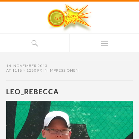
14. NOVEMBER 2013
AT
1118 × 1280 PX
IN
IMPRESSIONEN
LEO_REBECCA