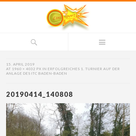
15. APRIL 2019
AT
1960 × 4032 PX
IN
ERFOLGREICHES 1. TURNIER AUF DER
ANLAGE DES ITC BADEN-BADEN
20190414_140808